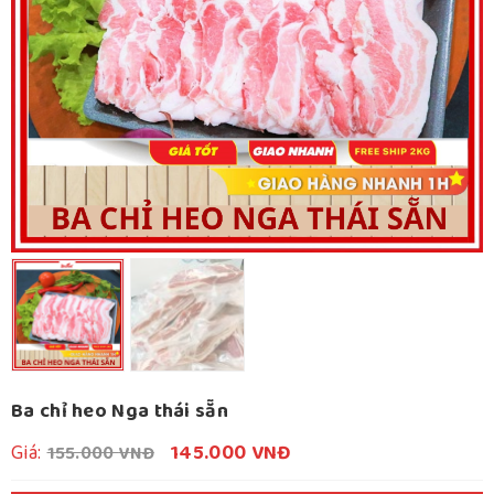
Ba chỉ heo Nga thái sẵn
Giá
Giá
Giá:
145.000
VNĐ
155.000
VNĐ
gốc
hiện