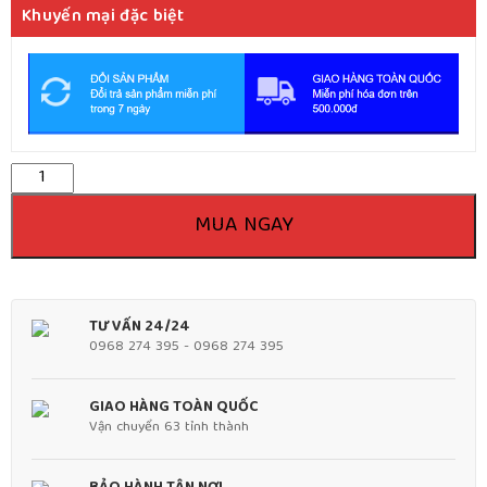
là:
tại
Khuyến mại đặc biệt
155.000 VNĐ.
là:
145.000 VNĐ.
Số
lượng
MUA NGAY
TƯ VẤN 24/24
0968 274 395 - 0968 274 395
GIAO HÀNG TOÀN QUỐC
Vận chuyển 63 tỉnh thành