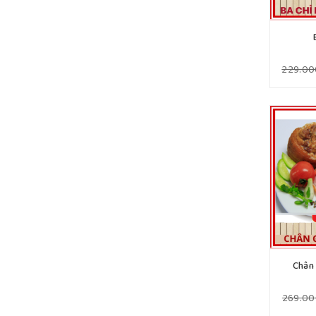
229.0
Chân
269.0