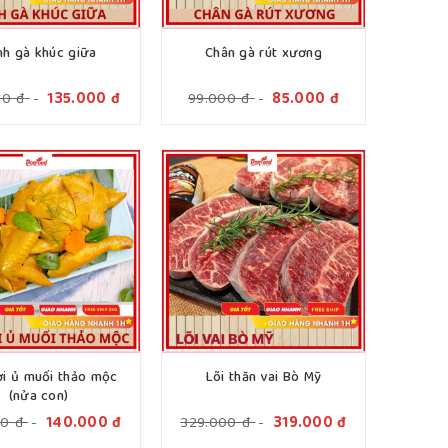
nh gà khúc giữa
Chân gà rút xương
00
đ
-
135.000
đ
99.000
đ
-
85.000
đ
ơi ủ muối thảo mộc
Lõi thăn vai Bò Mỹ
(nửa con)
00
đ
-
140.000
đ
329.000
đ
-
319.000
đ