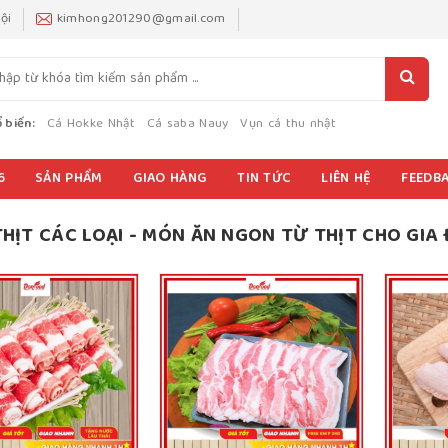
ội
kimhong201290@gmail.com
 biến:
Cá Hokke Nhật
Cá saba Nauy
Vụn cá thu nhật
6
SẢN PHẨM
GIAO HÀNG
TIN TỨC
LIÊN HỆ
FEEDB
HỊT CÁC LOẠI - MÓN ĂN NGON TỪ THỊT CHO GIA 