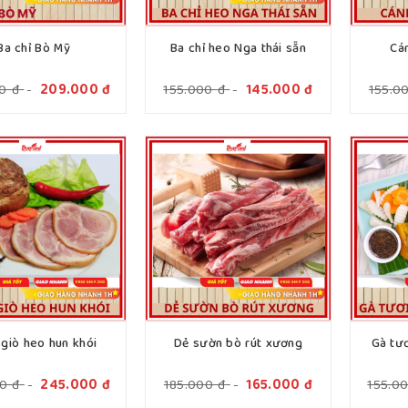
Ba chỉ Bò Mỹ
Ba chỉ heo Nga thái sẵn
Cá
00
đ
-
209.000
đ
155.000
đ
-
145.000
đ
155.0
 giò heo hun khói
Dẻ sườn bò rút xương
Gà tư
00
đ
-
245.000
đ
185.000
đ
-
165.000
đ
155.0