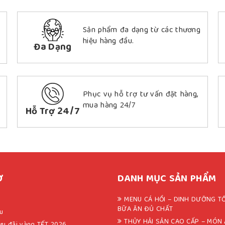
Sản phẩm đa dạng từ các thương
hiệu hàng đầu.
Đa Dạng
Phục vụ hỗ trợ tư vấn đặt hàng,
mua hàng 24/7
Hỗ Trợ 24/7
Ợ
DANH MỤC SẢN PHẨM
MENU CÁ HỒI – DINH DƯỠNG T
BỮA ĂN ĐỦ CHẤT
ệu
THỦY HẢI SẢN CAO CẤP – MÓN