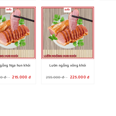
gỗng Nga hun khói
Lườn ngỗng xông khói
00
đ
-
215.000
đ
255.000
đ
-
225.000
đ