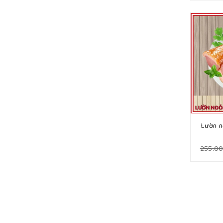
Lườn n
255.0