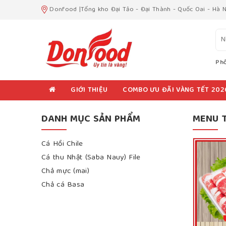
Donfood |Tổng kho Đại Tảo - Đại Thành - Quốc Oai - Hà N
Phổ
GIỚI THIỆU
COMBO ƯU ĐÃI VÀNG TẾT 202
DANH MỤC SẢN PHẨM
MENU T
Cá Hồi Chile
Cá thu Nhật (Saba Nauy) File
Chả mực (mai)
Chả cá Basa