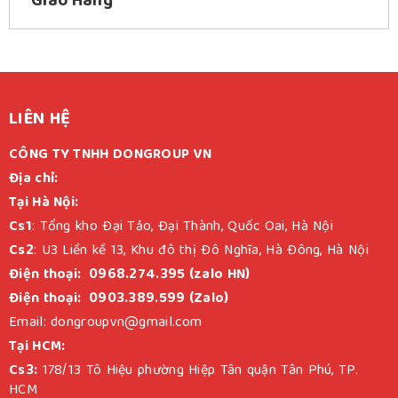
Giao Hàng
LIÊN HỆ
CÔNG TY TNHH DONGROUP VN
Địa chỉ:
Tại Hà Nội:
Cs1
: Tổng kho Đại Tảo, Đại Thành, Quốc Oai, Hà Nội
Cs2
: U3 Liền kề 13, Khu đô thị Đô Nghĩa, Hà Đông, Hà Nội
Điện thoại: 0968.274.395 (zalo HN)
Điện thoại: 0903.389.599 (Zalo)
Email: dongroupvn@gmail.com
Tại HCM:
Cs3:
178/13 Tô Hiệu phường Hiệp Tân quận Tân Phú, TP.
HCM