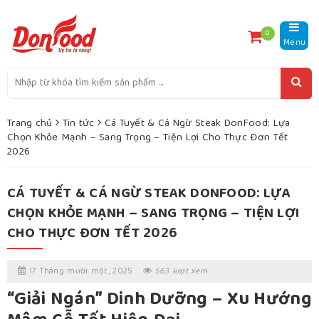
0
Menu
Trang chủ
Tin tức
Cá Tuyết & Cá Ngừ Steak DonFood: Lựa
Chọn Khỏe Mạnh – Sang Trọng – Tiện Lợi Cho Thực Đơn Tết
2026
CÁ TUYẾT & CÁ NGỪ STEAK DONFOOD: LỰA
CHỌN KHỎE MẠNH – SANG TRỌNG – TIỆN LỢI
CHO THỰC ĐƠN TẾT 2026
17 Tháng mười một, 2025
563 lượt xem
“Giải Ngán” Dinh Dưỡng – Xu Hướng