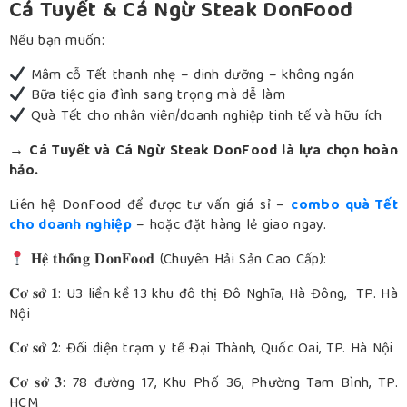
Cá Tuyết & Cá Ngừ Steak DonFood
Nếu bạn muốn:
Mâm cỗ Tết thanh nhẹ – dinh dưỡng – không ngán
Bữa tiệc gia đình sang trọng mà dễ làm
Quà Tết cho nhân viên/doanh nghiệp tinh tế và hữu ích
→
Cá Tuyết và Cá Ngừ Steak DonFood là lựa chọn hoàn
hảo.
Liên hệ DonFood để được tư vấn giá sỉ –
combo quà Tết
cho doanh nghiệp
– hoặc đặt hàng lẻ giao ngay.
𝐇𝐞̣̂ 𝐭𝐡𝐨̂́𝐧𝐠 𝐃𝐨𝐧𝐅𝐨𝐨𝐝 (Chuyên Hải Sản Cao Cấp):
𝐂𝐨̛ 𝐬𝐨̛̉ 𝟏: U3 liền kề 13 khu đô thị Đô Nghĩa, Hà Đông, TP. Hà
Nội
𝐂𝐨̛ 𝐬𝐨̛̉ 𝟐: Đối diện trạm y tế Đại Thành, Quốc Oai, TP. Hà Nội
𝐂𝐨̛ 𝐬𝐨̛̉ 𝟑: 78 đường 17, Khu Phố 36, Phường Tam Bình, TP.
HCM