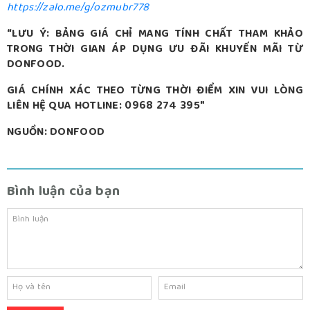
https://zalo.me/g/ozmubr778
“LƯU Ý: BẢNG GIÁ CHỈ MANG TÍNH CHẤT THAM KHẢO
TRONG THỜI GIAN ÁP DỤNG ƯU ĐÃI KHUYẾN MÃI TỪ
DONFOOD.
GIÁ CHÍNH XÁC THEO TỪNG THỜI ĐIỂM XIN VUI LÒNG
LIÊN HỆ QUA HOTLINE: 0968 274 395″
NGUỒN: DONFOOD
Bình luận của bạn