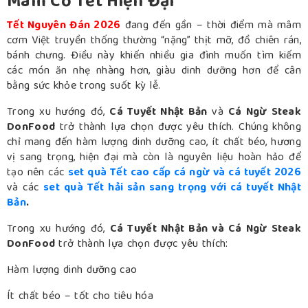
Mâm Cỗ Tết Hiện Đại
Tết Nguyên Đán 2026
đang đến gần – thời điểm mà mâm
cơm Việt truyền thống thường “nặng” thịt mỡ, đồ chiên rán,
bánh chưng. Điều này khiến nhiều gia đình muốn tìm kiếm
các món ăn nhẹ nhàng hơn, giàu dinh dưỡng hơn để cân
bằng sức khỏe trong suốt kỳ lễ.
Trong xu hướng đó,
Cá Tuyết Nhật Bản
và
Cá Ngừ Steak
DonFood
trở thành lựa chọn được yêu thích. Chúng không
chỉ mang đến hàm lượng dinh dưỡng cao, ít chất béo, hương
vị sang trọng, hiện đại mà còn là nguyên liệu hoàn hảo để
tạo nên các
set quà Tết cao cấp cá ngừ và cá tuyết 2026
và các
set quà Tết hải sản sang trọng với cá tuyết Nhật
Bản
.
Trong xu hướng đó,
Cá Tuyết Nhật Bản và Cá Ngừ Steak
DonFood
trở thành lựa chọn được yêu thích:
Hàm lượng dinh dưỡng cao
Ít chất béo – tốt cho tiêu hóa