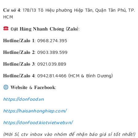
𝐂𝐨̛ 𝐬𝐨̛̉ 𝟒: 178/13 Tô Hiệu phường Hiệp Tân, Quận Tân Phú, TP.
HCM
Đ𝐚̣̆𝐭 𝐇𝐚̀𝐧𝐠 𝐍𝐡𝐚𝐧𝐡 𝐂𝐡𝐨́𝐧𝐠 (𝐙𝐚𝐥𝐨):
𝐇𝐨𝐭𝐥𝐢𝐧𝐞/𝐙𝐚𝐥𝐨 𝟏: 0968.274.395
𝐇𝐨𝐭𝐥𝐢𝐧𝐞/𝐙𝐚𝐥𝐨 𝟐: 0903.389.599
𝐇𝐨𝐭𝐥𝐢𝐧𝐞/𝐙𝐚𝐥𝐨 𝟑: 0921.039.889
𝐇𝐨𝐭𝐥𝐢𝐧𝐞/𝐙𝐚𝐥𝐨 𝟒: 0942.81.4466 (HCM & Bình Dương)
𝐖𝐞𝐛𝐬𝐢𝐭𝐞 & 𝐅𝐚𝐜𝐞𝐛𝐨𝐨𝐤:
https://donfood.vn
https://haisanhonghiep.com/
https://donfood.kiotvietweb.vn/
(Mời Sỉ, ctv inbox vào nhóm để nhận báo giá sỉ tốt nhất!)