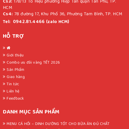
Cs3:
178/13 Tô Hiệu phường Hiệp Tân quận Tân Phú, TP.
HCM
Cs4:
78 đường 17, Khu Phố 36, Phường Tam Bình, TP. HCM
Tel: 0942.81.4466 (zalo HCM)
HỖ TRỢ
Giới thiệu
Combo ưu đãi vàng TẾT 2026
Sản Phẩm
Giao hàng
Tin tức
Liên hệ
Feedback
DANH MỤC SẢN PHẨM
MENU CÁ HỒI – DINH DƯỠNG TỐT CHO BỮA ĂN ĐỦ CHẤT