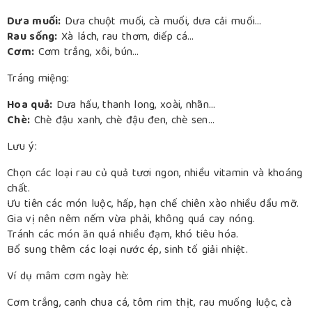
Dưa muối:
Dưa chuột muối, cà muối, dưa cải muối…
Rau sống:
Xà lách, rau thơm, diếp cá…
Cơm:
Cơm trắng, xôi, bún…
Tráng miệng:
Hoa quả:
Dưa hấu, thanh long, xoài, nhãn…
Chè:
Chè đậu xanh, chè đậu đen, chè sen…
Lưu ý:
Chọn các loại rau củ quả tươi ngon, nhiều vitamin và khoáng
chất.
Ưu tiên các món luộc, hấp, hạn chế chiên xào nhiều dầu mỡ.
Gia vị nên nêm nếm vừa phải, không quá cay nóng.
Tránh các món ăn quá nhiều đạm, khó tiêu hóa.
Bổ sung thêm các loại nước ép, sinh tố giải nhiệt.
Ví dụ mâm cơm ngày hè:
Cơm trắng, canh chua cá, tôm rim thịt, rau muống luộc, cà