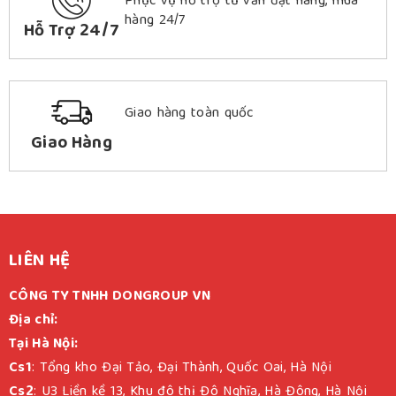
Phục vụ hỗ trợ tư vấn đặt hàng, mua
hàng 24/7
Hỗ Trợ 24/7
Giao hàng toàn quốc
Giao Hàng
LIÊN HỆ
CÔNG TY TNHH DONGROUP VN
Địa chỉ:
Tại Hà Nội:
Cs1
: Tổng kho Đại Tảo, Đại Thành, Quốc Oai, Hà Nội
Cs2
: U3 Liền kề 13, Khu đô thị Đô Nghĩa, Hà Đông, Hà Nội