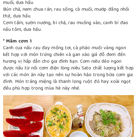
muối, dưa hấu.
Bún chả, nem chua rán, rau sống, cà muối, mướp đắng nhồi
thịt, dưa hấu.
Cơm tấm, sườn nướng, bì chả, rau muống xào, canh bí đao
nấu tôm, dưa hấu.
* Mâm cơm 1
Canh cua nấu rau đay mồng tơi, cà pháo muối vàng ngon
kết hợp với món trứng chiên và gan xào giá đỗ đem đến
hương vị hấp dẫn cho gia đình bạn. Cơm niêu dẻo ngon
được nấu từ nồi cơm điện lòng niêu Sato chất lượng kết hợp
với các món ăn này tạo nên sự hoàn hảo trong bữa cơm gia
đình. Món tráng miệng là thanh long ruột đỏ hay xoài ngọt
đều phù hợp trong mùa hè này nhé.