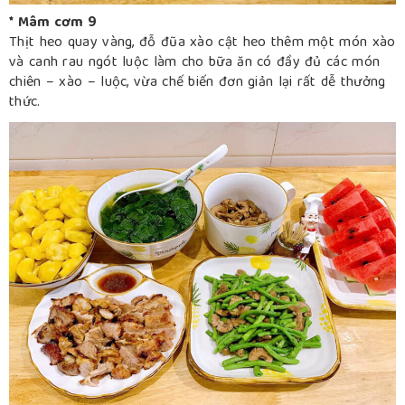
* Mâm cơm 9
Thịt heo quay vàng, đỗ đũa xào cật heo thêm một món xào
và canh rau ngót luộc làm cho bữa ăn có đầy đủ các món
chiên – xào – luộc, vừa chế biến đơn giản lại rất dễ thưởng
thức.