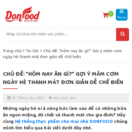
0
Menu
Trang chủ
Tin tức
Chủ đề: “Hôm nay ăn gì?” Gợi ý mâm cơm
ngày hè thanh mát đơn giản dễ chế biến
CHỦ ĐỀ: “HÔM NAY ĂN GÌ?” GỢI Ý MÂM CƠM
NGÀY HÈ THANH MÁT ĐƠN GIẢN DỄ CHẾ BIẾN
19 Tháng sáu, 2025
663 lượt xem
Những ngày hè oi ả nóng bức làm sao để có những bữa
ăn ngon miệng, đủ chất và thanh mát cho gia đình? Hãy
cùng
Hệ thống thực phẩm cho mọi nhà DONFOOD
chúng
mình tìm hiểu qua bài viết dưới đây nhé.