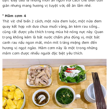
bạn. Đây đều là những món ăn ngon với cách chế biến đơn
giản nhưng mang hương vị tuyệt vời, dễ ăn lắm nhé.
* Mâm cơm 4
Thịt vịt chế biến 2 cách, một nửa đem luộc, một nửa đem
quay kết hợp với dưa chua muối vàng, ăn kèm rau sống…
cũng rất được yêu thích trong mùa hè nóng nực này. Quan
trọng không kém là bát nước chấm pha đúng vị, một bát
canh rau nấu ngon mát, món mít tráng miệng đem đến
hương vị ngọt ngào. Mâm cơm này là một trong những
mâm cơm được nhiều người đặc biệt yêu thích.