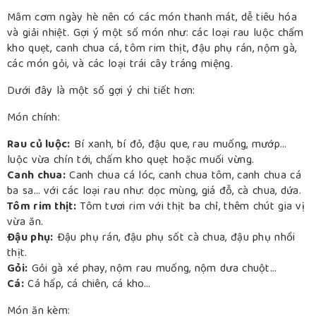
Mâm cơm ngày hè nên có các món thanh mát, dễ tiêu hóa
và giải nhiệt.
Gợi ý một số món như:
các loại rau luộc chấm
kho quẹt, canh chua cá, tôm rim thịt, đậu phụ rán, nộm gà,
các món gỏi, và các loại trái cây tráng miệng
.
Dưới đây là một số gợi ý chi tiết hơn:
Món chính:
Rau củ luộc:
Bí xanh, bí đỏ, đậu que, rau muống, mướp…
luộc vừa chín tới, chấm kho quẹt hoặc muối vừng.
Canh chua:
Canh chua cá lóc, canh chua tôm, canh chua cá
ba sa… với các loại rau như: dọc mùng, giá đỗ, cà chua, dứa.
Tôm rim thịt:
Tôm tươi rim với thịt ba chỉ, thêm chút gia vị
vừa ăn.
Đậu phụ:
Đậu phụ rán, đậu phụ sốt cà chua, đậu phụ nhồi
thịt.
Gỏi:
Gỏi gà xé phay, nộm rau muống, nộm dưa chuột…
Cá:
Cá hấp, cá chiên, cá kho…
Món ăn kèm: