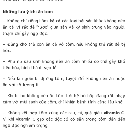
Những lưu ý khi ăn tôm
– Không chỉ riêng tôm, kể cả các loại hải sản khác không nên
ăn tái vì rất dễ “rước” giun sán và ký sinh trùng vào người,
thậm chí gây ngộ độc.
– Đừng cho trẻ con ăn cả vỏ tôm, nếu không trẻ rất dễ bị
hóc.
– Phụ nữ sau sinh không nên ăn tôm nhiều có thể gây khó
tiêu hóa, hình thành sẹo lồi.
– Nếu là người bị dị ứng tôm, tuyệt đối không nên ăn hoặc
ăn với số lượng ít.
– Khi bị ho không nên ăn tôm bởi hệ hô hấp đang rất nhạy
cảm với mùi tanh của tôm, chỉ khiến bệnh tình càng lâu khỏi.
– Không kết hợp tôm cùng các rau, củ, quả giàu
vitamin C
.
Vì khi vitamin C gặp các độc tố có sẵn trong tôm dẫn đến
ngộ độc nghiêm trọng.