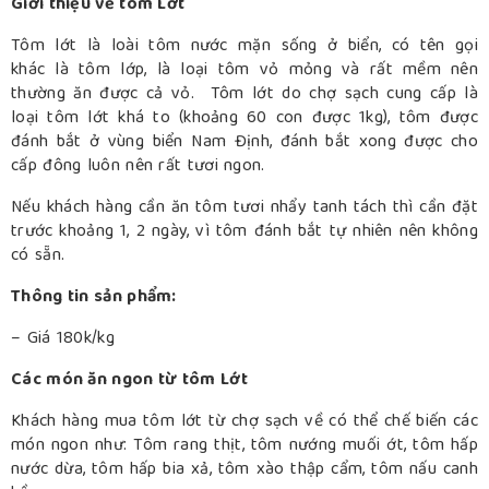
Giới thiệu về tôm Lớt
Tôm lớt là loài tôm nước mặn sống ở biển, có tên gọi
khác là tôm lớp, là loại tôm vỏ mỏng và rất mềm nên
thường ăn được cả vỏ. Tôm lớt do chợ sạch cung cấp là
loại tôm lớt khá to (khoảng 60 con được 1kg), tôm được
đánh bắt ở vùng biển Nam Định, đánh bắt xong được cho
cấp đông luôn nên rất tươi ngon.
Nếu khách hàng cần ăn tôm tươi nhẩy tanh tách thì cần đặt
trước khoảng 1, 2 ngày, vì tôm đánh bắt tự nhiên nên không
có sẵn.
Thông tin sản phẩm:
– Giá 180k/kg
Các món ăn ngon từ tôm Lớt
Khách hàng mua tôm lớt từ chợ sạch về có thể chế biến các
món ngon như: Tôm rang thịt, tôm nướng muối ớt, tôm hấp
nước dừa, tôm hấp bia xả, tôm xào thập cẩm, tôm nấu canh