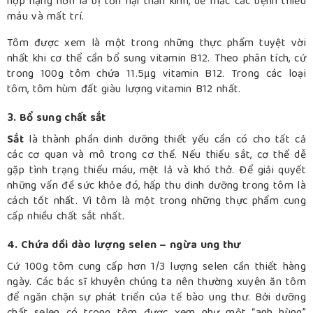
hợp nặng hơn là bị tổn hại thần kinh, dễ mắc các bệnh thiếu
máu và mất trí.
Tôm được xem là một trong những thực phẩm tuyệt vời
nhất khi cơ thể cần bổ sung vitamin B12. Theo phân tích, cứ
trong 100g tôm chứa 11.5μg vitamin B12. Trong các loại
tôm, tôm hùm đất giàu lượng vitamin B12 nhất.
3. Bổ sung chất sắt
Sắt
là thành phần dinh dưỡng thiết yếu cần có cho tất cả
các cơ quan và mô trong cơ thể. Nếu thiếu sắt, cơ thể dễ
gặp tình trạng thiếu máu, mệt lả và khó thở. Để giải quyết
những vấn đề sức khỏe đó, hấp thu dinh dưỡng trong tôm là
cách tốt nhất. Vì tôm là một trong những thực phẩm cung
cấp nhiều chất sắt nhất.
4. Chứa dồi dào lượng selen – ngừa ung thư
Cứ 100g tôm cung cấp hơn 1/3 lượng selen cần thiết hàng
ngày. Các bác sĩ khuyên chúng ta nên thường xuyên ăn tôm
để ngăn chặn sự phát triển của tế bào ung thư. Bởi dưỡng