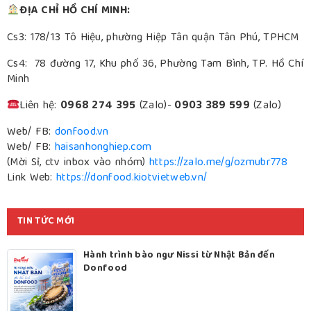
ĐỊA CHỈ HỒ CHÍ MINH:
Cs3: 178/13 Tô Hiệu, phường Hiệp Tân quận Tân Phú, TPHCM
Cs4: 78 đường 17, Khu phố 36, Phường Tam Bình, TP. Hồ Chí
Minh
Liên hệ:
0968 274 395
(Zalo)-
0903 389 599
(Zalo)
Web/ FB:
donfood.vn
Web/ FB:
haisanhonghiep.com
(Mời Sỉ, ctv inbox vào nhóm)
https://zalo.me/g/ozmubr778
Link Web:
https://donfood.kiotvietweb.vn/
TIN TỨC MỚI
Hành trình bào ngư Nissi từ Nhật Bản đến
Donfood