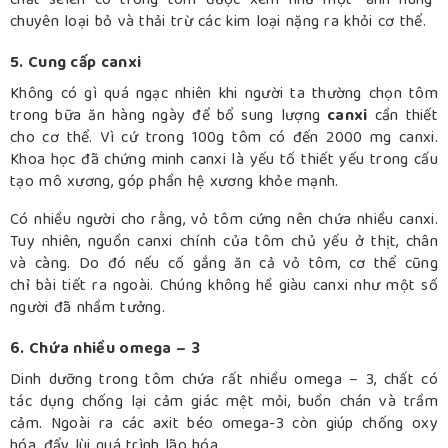
chất selen có trong tôm được xem như một “anh hùng”
chuyên loại bỏ và thải trừ các kim loại nặng ra khỏi cơ thể.
5. Cung cấp canxi
Không có gì quá ngạc nhiên khi người ta thường chọn tôm
trong bữa ăn hàng ngày để bổ sung lượng
canxi
cần thiết
cho cơ thể. Vì cứ trong 100g tôm có đến 2000 mg canxi.
Khoa học đã chứng minh canxi là yếu tố thiết yếu trong cấu
tạo mô xương, góp phần hệ xương khỏe mạnh.
Có nhiều người cho rằng, vỏ tôm cứng nên chứa nhiều canxi.
Tuy nhiên, nguồn canxi chính của tôm chủ yếu ở thịt, chân
và càng. Do đó nếu cố gắng ăn cả vỏ tôm, cơ thể cũng
chỉ bài tiết ra ngoài. Chúng không hề giàu canxi như một số
người đã nhầm tưởng.
6. Chứa nhiều omega – 3
Dinh dưỡng trong tôm chứa rất nhiều omega – 3, chất có
tác dụng chống lại cảm giác mệt mỏi, buồn chán và trầm
cảm. Ngoài ra các axit béo omega-3 còn giúp chống oxy
hóa, đẩy lùi quá trình lão hóa.