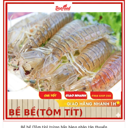
Bề bề (Tôm típ) trứng hấp hàng nhập tận thuyền