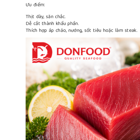
Ưu điểm:
Thịt dày, săn chắc.
Dễ cắt thành khẩu phần.
Thích hợp áp chảo, nướng, sốt tiêu hoặc làm steak.