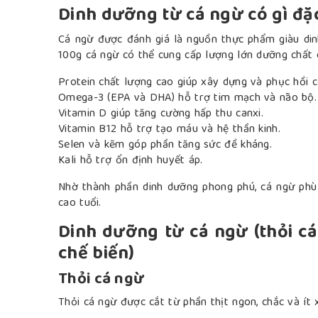
Dinh dưỡng từ cá ngừ có gì đặc
Cá ngừ được đánh giá là nguồn thực phẩm giàu din
100g cá ngừ có thể cung cấp lượng lớn dưỡng chất c
Protein chất lượng cao giúp xây dựng và phục hồi c
Omega-3 (EPA và DHA) hỗ trợ tim mạch và não bộ.
Vitamin D giúp tăng cường hấp thu canxi.
Vitamin B12 hỗ trợ tạo máu và hệ thần kinh.
Selen và kẽm góp phần tăng sức đề kháng.
Kali hỗ trợ ổn định huyết áp.
Nhờ thành phần dinh dưỡng phong phú, cá ngừ phù 
cao tuổi.
Dinh dưỡng từ cá ngừ (thỏi cá
chế biến)
Thỏi cá ngừ
Thỏi cá ngừ được cắt từ phần thịt ngon, chắc và ít 