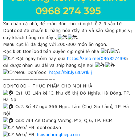
Xin chào cả nhà, để chào đón cho kì nghỉ lễ 2-9 sắp tới
Donfood đã chuẩn bị hàng hóa đầy đủ và sẵn sàng phục vị
quý khách hàng rồi đây ạ
Menu cực kì đa dạng với 200-300 món ăn ngon.
Đặc biệt Donfood bán xuyên dịp nghỉ lễ nha
Đặt ngay hôm nay qua
https://zalo.me/096827439
5
để được nhận ưu đãi và ship hàng tận nơi
Menu Donfood:
https://bit.ly/3LW1kij
—————————————–
DONFOOD – THỰC PHẨM CHO MỌI NHÀ
Cs1: U3 Liền kề 13, khu đô thị Đô Nghĩa, Hà Đông, TP.
Hà Nội
Cs2: Số 47 ngõ 366 Ngọc Lâm (Chợ Gia Lâm), TP. Hà
Nội
Cs3: 734 An Dương Vương, P13, Q 6, TP. HCM
Web/ FB: donfood.vn
Web/ FB:
haisanhonghiep.com