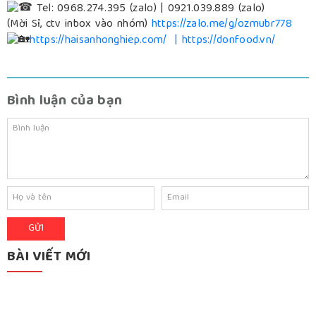
Tel: 0968.274.395 (zalo) | 0921.039.889 (zalo)
(Mời Sỉ, ctv inbox vào nhóm)
https://zalo.me/g/ozmubr778
https://haisanhonghiep.com/
|
https://donfood.vn/
Bình luận của bạn
BÀI VIẾT MỚI