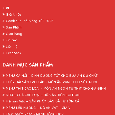
Giới thiệu
Combo ưu đãi vàng TẾT 2026
Sản Phẩm
Giao hàng
Tin tức
Liên hệ
Feedback
DANH MỤC SẢN PHẨM
MENU CÁ HỒI – DINH DƯỠNG TỐT CHO BỮA ĂN ĐỦ CHẤT
THỦY HẢI SẢN CAO CẤP – MÓN ĂN VÀNG CHO SỨC KHỎE
MENU THỊT CÁC LOẠI – MÓN ĂN NGON TỪ THỊT CHO GIA ĐÌNH
NEM – CHẢ CÁC LOẠI – BỮA ĂN TIỆN LỢI HƠN
Hải sản Việt – SẢN PHẨM DÂN DÃ TỪ TÔM CÁ
MENU LẨU NƯỚNG – ĐỒ ĂN VẶT – GIA VỊ
Thực phẩm khác – MENU TỔNG HỢP