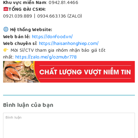
Khu vực miền Nam
:
0942.81.4466
TỔNG ĐÀI CSKH:
0921.039.889 | 0934.663.136 (ZALO)
Hệ thống Website:
Web bán lẻ:
https://donfood.vn/
Web chuyên sỉ
:
https://haisanhonghiep.com/
Mời Sỉ/CTV tham gia nhóm nhận báo giá tốt
nhất:
https://zalo.me/g/ozmubr778
Bình luận của bạn