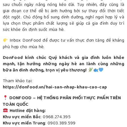
sau chuỗi ngày nắng nóng kéo dài. Tuy nhiên, đây cũng là
giai đoạn cơ thể dễ bị ảnh hưởng bởi sự thay đổi thời tiết
đột ngột. Chủ động bổ sung dinh dưỡng, nghỉ ngơi hợp lý và
lựa chọn thực phẩm chất lượng sẽ giúp cả gia đình duy trì
sức khỏe ổn định suốt mùa hè.
Inbox DonFood để được tư vấn thực đơn tăng đề kháng
phù hợp cho mùa hè.
DonFood kính chúc Quý khách và gia đình luôn khỏe
mạnh, tận hưởng những ngày hè an lành cùng những
bữa ăn dinh dưỡng, trọn vị yêu thương!
Tham khảo tại:
https://donfood.vn/hai-san-nhap-khau-cao-cap
DONFOOD – HỆ THỐNG PHÂN PHỐI THỰC PHẨM TRÊN
TOÀN QUỐC
Hotline đặt hàng:
Khu vực miền Bắc
:
0968.274.395
Khu vực miền Trung
:
0903.389.599