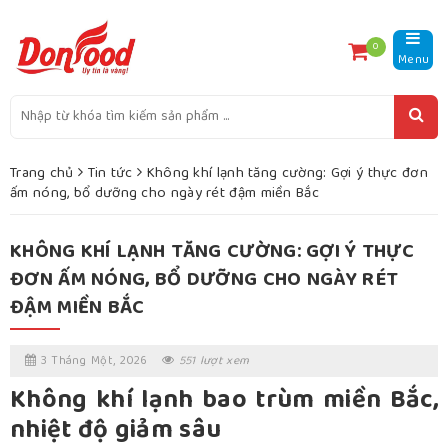
0
Menu
Trang chủ
Tin tức
Không khí lạnh tăng cường: Gợi ý thực đơn
ấm nóng, bổ dưỡng cho ngày rét đậm miền Bắc
KHÔNG KHÍ LẠNH TĂNG CƯỜNG: GỢI Ý THỰC
ĐƠN ẤM NÓNG, BỔ DƯỠNG CHO NGÀY RÉT
ĐẬM MIỀN BẮC
3 Tháng Một, 2026
551 lượt xem
Không khí lạnh bao trùm miền Bắc,
nhiệt độ giảm sâu