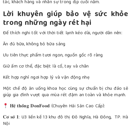
tác, khách hàng và nhân sự trong dịp cuối năm.
Lời khuyên giúp bảo vệ sức khỏe
trong những ngày rét hại
Để thích nghi tốt với thời tiết lạnh kéo dài, người dân nên:
Ăn đủ bữa, không bỏ bữa sáng
Ưu tiên thực phẩm tươi ngon, nguồn gốc rõ ràng
Giữ ấm cơ thể, đặc biệt là cổ, tay và chân
Kết hợp nghỉ ngơi hợp lý và vận động nhẹ
Một chế độ ăn uống khoa học cùng sự chuẩn bị chu đáo sẽ
giúp gia đình vượt qua mùa rét đậm an toàn và khỏe mạnh.
𝐇𝐞̣̂ 𝐭𝐡𝐨̂́𝐧𝐠 𝐃𝐨𝐧𝐅𝐨𝐨𝐝 (Chuyên Hải Sản Cao Cấp):
𝐂𝐨̛ 𝐬𝐨̛̉ 𝟏: U3 liền kề 13 khu đô thị Đô Nghĩa, Hà Đông, TP. Hà
Nội