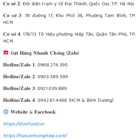
𝐂𝐨̛ 𝐬𝐨̛̉ 𝟐: Đối diện trạm y tế Đại Thành, Quốc Oai, TP. Hà Nội
𝐂𝐨̛ 𝐬𝐨̛̉ 𝟑: 78 đường 17, Khu Phố 36, Phường Tam Bình, TP.
HCM
𝐂𝐨̛ 𝐬𝐨̛̉ 𝟒: 178/13 Tô Hiệu phường Hiệp Tân, Quận Tân Phú, TP.
HCM
Đ𝐚̣̆𝐭 𝐇𝐚̀𝐧𝐠 𝐍𝐡𝐚𝐧𝐡 𝐂𝐡𝐨́𝐧𝐠 (𝐙𝐚𝐥𝐨):
𝐇𝐨𝐭𝐥𝐢𝐧𝐞/𝐙𝐚𝐥𝐨 𝟏: 0968.274.395
𝐇𝐨𝐭𝐥𝐢𝐧𝐞/𝐙𝐚𝐥𝐨 𝟐: 0903.389.599
𝐇𝐨𝐭𝐥𝐢𝐧𝐞/𝐙𝐚𝐥𝐨 𝟑: 0921.039.889
𝐇𝐨𝐭𝐥𝐢𝐧𝐞/𝐙𝐚𝐥𝐨 𝟒: 0942.81.4466 (HCM & Bình Dương)
𝐖𝐞𝐛𝐬𝐢𝐭𝐞 & 𝐅𝐚𝐜𝐞𝐛𝐨𝐨𝐤:
https://donfood.vn
https://haisanhonghiep.com/