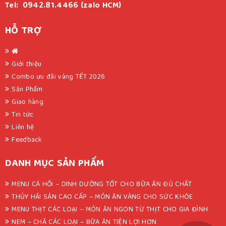
Tel: 0942.81.4466 (zalo HCM)
HỖ TRỢ
Giới thiệu
Combo ưu đãi vàng TẾT 2026
Sản Phẩm
Giao hàng
Tin tức
Liên hệ
Feedback
DANH MỤC SẢN PHẨM
MENU CÁ HỒI – DINH DƯỠNG TỐT CHO BỮA ĂN ĐỦ CHẤT
THỦY HẢI SẢN CAO CẤP – MÓN ĂN VÀNG CHO SỨC KHỎE
MENU THỊT CÁC LOẠI – MÓN ĂN NGON TỪ THỊT CHO GIA ĐÌNH
NEM – CHẢ CÁC LOẠI – BỮA ĂN TIỆN LỢI HƠN