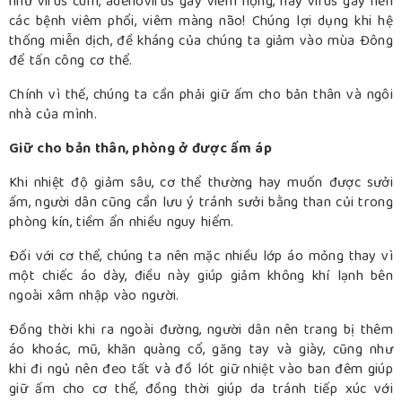
như virus cúm, adenovirus gây viêm họng, hay virus gây nên
các bệnh viêm phổi, viêm màng não! Chúng lợi dụng khi hệ
thống miễn dịch, đề kháng của chúng ta giảm vào mùa Đông
để tấn công cơ thể.
Chính vì thế, chúng ta cần phải giữ ấm cho bản thân và ngôi
nhà của mình.
Giữ cho bản thân, phòng ở được ấm áp
Khi nhiệt độ giảm sâu, cơ thể thường hay muốn được sưởi
ấm, người dân cũng cần lưu ý tránh sưởi bằng than củi trong
phòng kín, tiềm ẩn nhiều nguy hiểm.
Đối với cơ thể, chúng ta nên mặc nhiều lớp áo mỏng thay vì
một chiếc áo dày, điều này giúp giảm không khí lạnh bên
ngoài xâm nhập vào người.
Đồng thời khi ra ngoài đường, người dân nên trang bị thêm
áo khoác, mũ, khăn quàng cổ, găng tay và giày, cũng như
khi đi ngủ nên đeo tất và đồ lót giữ nhiệt vào ban đêm giúp
giữ ấm cho cơ thể, đồng thời giúp da tránh tiếp xúc với