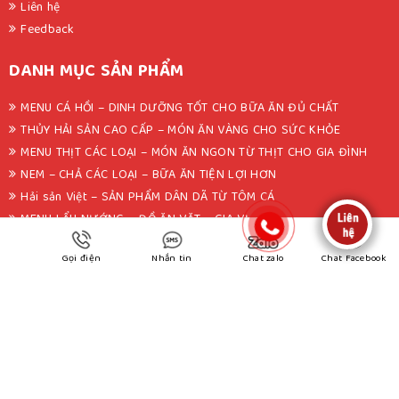
Liên hệ
Feedback
DANH MỤC SẢN PHẨM
MENU CÁ HỒI – DINH DƯỠNG TỐT CHO BỮA ĂN ĐỦ CHẤT
THỦY HẢI SẢN CAO CẤP – MÓN ĂN VÀNG CHO SỨC KHỎE
MENU THỊT CÁC LOẠI – MÓN ĂN NGON TỪ THỊT CHO GIA ĐÌNH
NEM – CHẢ CÁC LOẠI – BỮA ĂN TIỆN LỢI HƠN
Hải sản Việt – SẢN PHẨM DÂN DÃ TỪ TÔM CÁ
MENU LẨU NƯỚNG – ĐỒ ĂN VẶT – GIA VỊ
Thực phẩm khác – MENU TỔNG HỢP
Gọi điện
Nhắn tin
Chat zalo
Chat Facebook
FANPAGE
Bản quyền thuộc Seo Viet. All rights reserved.
Thiết kế website
bởi
Seo Viet