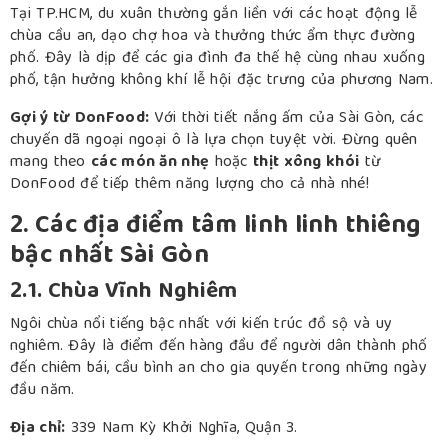
Tại TP.HCM, du xuân thường gắn liền với các hoạt động lễ
chùa cầu an, dạo chợ hoa và thưởng thức ẩm thực đường
phố. Đây là dịp để các gia đình đa thế hệ cùng nhau xuống
phố, tận hưởng không khí lễ hội đặc trưng của phương Nam.
Gợi ý từ DonFood:
Với thời tiết nắng ấm của Sài Gòn, các
chuyến dã ngoại ngoại ô là lựa chọn tuyệt vời. Đừng quên
mang theo
các món ăn nhẹ
hoặc
thịt xông khói
từ
DonFood để tiếp thêm năng lượng cho cả nhà nhé!
2. Các địa điểm tâm linh linh thiêng
bậc nhất Sài Gòn
2.1. Chùa Vĩnh Nghiêm
Ngôi chùa nổi tiếng bậc nhất với kiến trúc đồ sộ và uy
nghiêm. Đây là điểm đến hàng đầu để người dân thành phố
đến chiêm bái, cầu bình an cho gia quyến trong những ngày
đầu năm.
Địa chỉ:
339 Nam Kỳ Khởi Nghĩa, Quận 3.