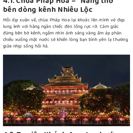
4.1. Chùa Pháp Hoa – “Nàng thơ”
bên dòng kênh Nhiêu Lộc
Mỗi dịp xuân về, chùa Pháp Hoa lại khoác lên mình vẻ đẹp
lung linh với hàng ngàn chiếc đèn lồng rực rỡ. Cảm giác
đứng bên bờ kênh, ngắm nhìn ánh sáng vàng ấm áp phản
chiếu xuống mặt nước sẽ khiến lòng bạn bình yên lạ thường
giữa nhịp sống hối hả.