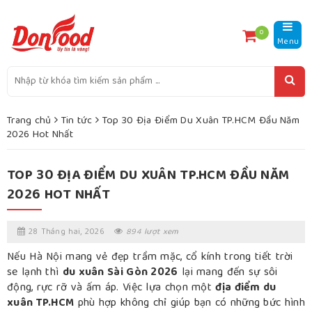
0
Menu
Trang chủ
Tin tức
Top 30 Địa Điểm Du Xuân TP.HCM Đầu Năm
2026 Hot Nhất
TOP 30 ĐỊA ĐIỂM DU XUÂN TP.HCM ĐẦU NĂM
2026 HOT NHẤT
28 Tháng hai, 2026
894 lượt xem
Nếu Hà Nội mang vẻ đẹp trầm mặc, cổ kính trong tiết trời
se lạnh thì
du xuân Sài Gòn 2026
lại mang đến sự sôi
động, rực rỡ và ấm áp. Việc lựa chọn một
địa điểm du
xuân TP.HCM
phù hợp không chỉ giúp bạn có những bức hình