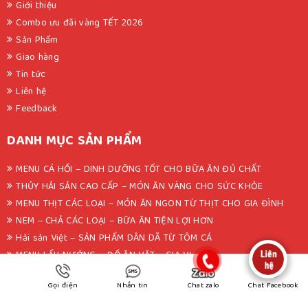
Giới thiệu
Combo ưu đãi vàng TẾT 2026
Sản Phẩm
Giao hàng
Tin tức
Liên hệ
Feedback
DANH MỤC SẢN PHẨM
MENU CÁ HỒI – DINH DƯỠNG TỐT CHO BỮA ĂN ĐỦ CHẤT
THỦY HẢI SẢN CAO CẤP – MÓN ĂN VÀNG CHO SỨC KHỎE
MENU THỊT CÁC LOẠI – MÓN ĂN NGON TỪ THỊT CHO GIA ĐÌNH
NEM – CHẢ CÁC LOẠI – BỮA ĂN TIỆN LỢI HƠN
Hải sản Việt – SẢN PHẨM DÂN DÃ TỪ TÔM CÁ
MENU LẨU NƯỚNG – ĐỒ ĂN VẶT – GIA VỊ
Thực phẩm khác – MENU TỔNG HỢP
FANPAGE
Gọi điện
Nhắn tin
Chat zalo
Chat Facebook