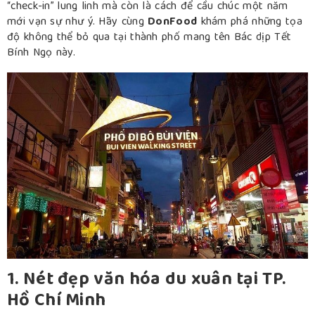
“check-in” lung linh mà còn là cách để cầu chúc một năm
mới vạn sự như ý. Hãy cùng
DonFood
khám phá những tọa
độ không thể bỏ qua tại thành phố mang tên Bác dịp Tết
Bính Ngọ này.
1. Nét đẹp văn hóa du xuân tại TP.
Hồ Chí Minh