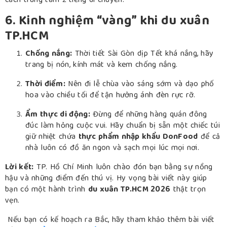
cách trung tâm 2 tiếng di chuyển.
6. Kinh nghiệm “vàng” khi du xuân
TP.HCM
Chống nắng:
Thời tiết Sài Gòn dịp Tết khá nắng, hãy
trang bị nón, kính mát và kem chống nắng.
Thời điểm:
Nên đi lễ chùa vào sáng sớm và dạo phố
hoa vào chiều tối để tận hưởng ánh đèn rực rỡ.
Ẩm thực di động:
Đừng để những hàng quán đông
đúc làm hỏng cuộc vui. Hãy chuẩn bị sẵn một chiếc túi
giữ nhiệt chứa
thực phẩm nhập khẩu DonFood
để cả
nhà luôn có đồ ăn ngon và sạch mọi lúc mọi nơi.
Lời kết:
TP. Hồ Chí Minh luôn chào đón bạn bằng sự nồng
hậu và những điểm đến thú vị. Hy vọng bài viết này giúp
bạn có một hành trình
du xuân TP.HCM 2026
thật trọn
vẹn.
Nếu bạn có kế hoạch ra Bắc, hãy tham khảo thêm bài viết