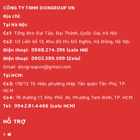
CÔNG TY TNHH DONGROUP VN
Địa chỉ:
Tại Hà Nội:
Cs1
: Tổng kho Đại Tảo, Đại Thành, Quốc Oai, Hà Nội
Cs2
: U3 Liền kề 13, Khu đô thị Đô Nghĩa, Hà Đông, Hà Nội
Điện thoại: 0968.274.395 (zalo HN)
Điện thoại: 0903.389.599 (Zalo)
Email: dongroupvn@gmail.com
Tại HCM:
Cs3:
178/13 Tô Hiệu phường Hiệp Tân quận Tân Phú, TP.
HCM
Cs4:
78 đường 17, Khu Phố 36, Phường Tam Bình, TP. HCM
Tel: 0942.81.4466 (zalo HCM)
HỖ TRỢ