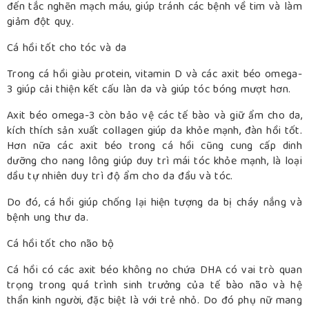
đến tắc nghẽn mạch máu, giúp tránh các bệnh về tim và làm
giảm đột quỵ.
Cá hồi tốt cho tóc và da
Trong cá hồi giàu protein, vitamin D và các axit béo omega-
3 giúp cải thiện kết cấu làn da và giúp tóc bóng mượt hơn.
Axit béo omega-3 còn bảo vệ các tế bào và giữ ẩm cho da,
kích thích sản xuất collagen giúp da khỏe mạnh, đàn hồi tốt.
Hơn nữa các axit béo trong cá hồi cũng cung cấp dinh
dưỡng cho nang lông giúp duy trì mái tóc khỏe mạnh, là loại
dầu tự nhiên duy trì độ ẩm cho da đầu và tóc.
Do đó, cá hồi giúp chống lại hiện tượng da bị cháy nắng và
bệnh ung thư da.
Cá hồi tốt cho não bộ
Cá hồi có các axit béo không no chứa DHA có vai trò quan
trọng trong quá trình sinh trưởng của tế bào não và hệ
thần kinh người, đặc biệt là với trẻ nhỏ. Do đó phụ nữ mang