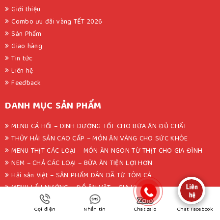
Giới thiệu
Combo ưu đãi vàng TẾT 2026
Sản Phẩm
Giao hàng
Tin tức
Liên hệ
Feedback
DANH MỤC SẢN PHẨM
MENU CÁ HỒI – DINH DƯỠNG TỐT CHO BỮA ĂN ĐỦ CHẤT
THỦY HẢI SẢN CAO CẤP – MÓN ĂN VÀNG CHO SỨC KHỎE
MENU THỊT CÁC LOẠI – MÓN ĂN NGON TỪ THỊT CHO GIA ĐÌNH
NEM – CHẢ CÁC LOẠI – BỮA ĂN TIỆN LỢI HƠN
Hải sản Việt – SẢN PHẨM DÂN DÃ TỪ TÔM CÁ
MENU LẨU NƯỚNG – ĐỒ ĂN VẶT – GIA VỊ
Thực phẩm khác – MENU TỔNG HỢP
Gọi điện
Nhắn tin
Chat zalo
Chat Facebook
FANPAGE