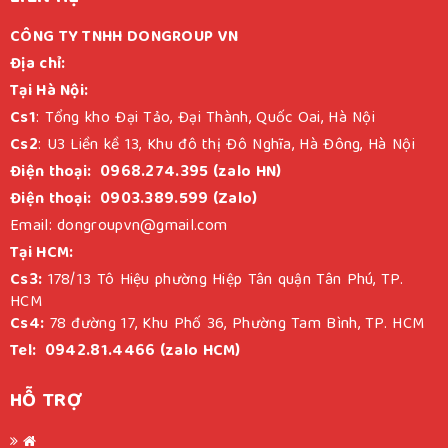
CÔNG TY TNHH DONGROUP VN
Địa chỉ:
Tại Hà Nội:
Cs1
: Tổng kho Đại Tảo, Đại Thành, Quốc Oai, Hà Nội
Cs2
: U3 Liền kề 13, Khu đô thị Đô Nghĩa, Hà Đông, Hà Nội
Điện thoại: 0968.274.395 (zalo HN)
Điện thoại: 0903.389.599 (Zalo)
Email: dongroupvn@gmail.com
Tại HCM:
Cs3:
178/13 Tô Hiệu phường Hiệp Tân quận Tân Phú, TP.
HCM
Cs4:
78 đường 17, Khu Phố 36, Phường Tam Bình, TP. HCM
Tel: 0942.81.4466 (zalo HCM)
HỖ TRỢ