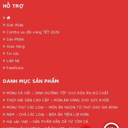
HỖ TRỢ
Giới thiệu
Combo ưu đãi vàng TẾT 2026
Sản Phẩm
Giao hàng
Tin tức
Liên hệ
Feedback
DANH MỤC SẢN PHẨM
MENU CÁ HỒI – DINH DƯỠNG TỐT CHO BỮA ĂN ĐỦ CHẤT
THỦY HẢI SẢN CAO CẤP – MÓN ĂN VÀNG CHO SỨC KHỎE
MENU THỊT CÁC LOẠI – MÓN ĂN NGON TỪ THỊT CHO GIA ĐÌNH
NEM – CHẢ CÁC LOẠI – BỮA ĂN TIỆN LỢI HƠN
Hải sản Việt – SẢN PHẨM DÂN DÃ TỪ TÔM CÁ