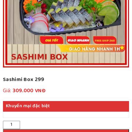
Sashimi Box 299
Giá:
309.000
VNĐ
Khuyến mại đặc biệt
Số
lượng