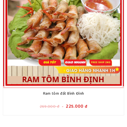
Ram tôm đất Bình Đình
269.000
đ
-
225.000
đ