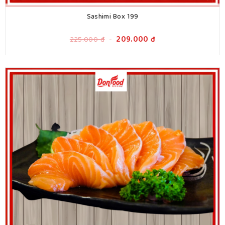
Sashimi Box 199
225.000
đ
-
209.000
đ