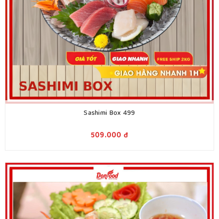
Sashimi Box 499
509.000
đ