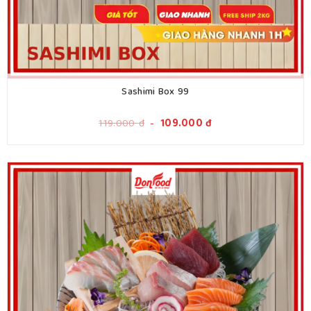
Sashimi Box 99
119.000
đ
-
109.000
đ