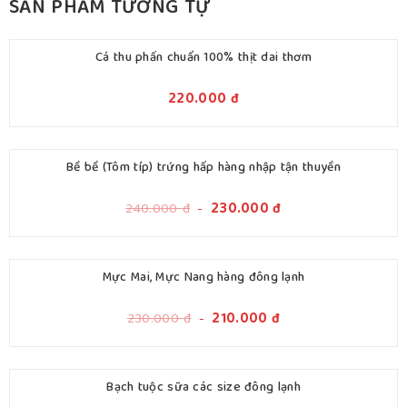
SẢN PHẨM TƯƠNG TỰ
Cá thu phấn chuẩn 100% thịt dai thơm
220.000
đ
Bề bề (Tôm típ) trứng hấp hàng nhập tận thuyền
240.000
đ
-
230.000
đ
Mực Mai, Mực Nang hàng đông lạnh
230.000
đ
-
210.000
đ
Bạch tuộc sữa các size đông lạnh