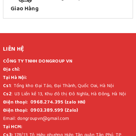
Giao Hàng
LIÊN HỆ
CÔNG TY TNHH DONGROUP VN
Địa chỉ:
Tại Hà Nội:
Cs1
: Tổng kho Đại Tảo, Đại Thành, Quốc Oai, Hà Nội
Cs2
: U3 Liền kề 13, Khu đô thị Đô Nghĩa, Hà Đông, Hà Nội
Điện thoại: 0968.274.395 (zalo HN)
Điện thoại: 0903.389.599 (Zalo)
Email: dongroupvn@gmail.com
Tại HCM:
Cs3:
178/13 Tô Hiệu phường Hiệp Tân quận Tân Phú, TP.