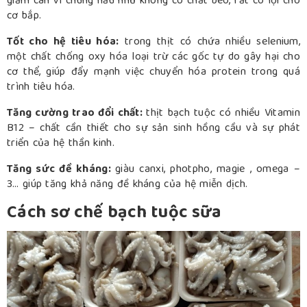
giảm cân vì chúng hầu như không có chất béo, rất có lợi cho
cơ bắp.
Tốt cho hệ tiêu hóa:
trong thịt có chứa nhiều selenium,
một chất chống oxy hóa loại trừ các gốc tự do gây hại cho
cơ thể, giúp đẩy mạnh việc chuyển hóa protein trong quá
trình tiêu hóa.
Tăng cường trao đổi chất:
thịt bạch tuộc có nhiều Vitamin
B12 – chất cần thiết cho sự sản sinh hồng cầu và sự phát
triển của hệ thần kinh.
Tăng sức đề kháng:
giàu canxi, photpho, magie , omega –
3… giúp tăng khả năng đề kháng của hệ miễn dịch.
Cách sơ chế bạch tuộc sữa