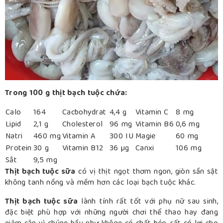
Trong 100 g thịt bạch tuộc chứa:
Calo
164
Cacbohydrat
4,4 g
Vitamin C
8 mg
Lipid
2,1 g
Cholesterol
96 mg
Vitamin B6
0,6 mg
Natri
460 mg
Vitamin A
300 IU
Magie
60 mg
Protein
30 g
Vitamin B12
36 µg
Canxi
106 mg
Sắt
9,5 mg
Thịt bạch tuộc sữa
có vị thịt ngọt thơm ngon, giòn sần sật
không tanh nồng và mềm hơn các loại bạch tuộc khác.
Thịt bạch tuộc sữa
lành tính rất tốt với phụ nữ sau sinh,
đặc biệt phù hợp với những người chơi thể thao hay đang