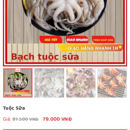
Tuộc Sữa
Giá
Giá
Giá:
79.000
VNĐ
87.500
VNĐ
gốc
hiện