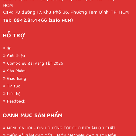
HCM
Cs4:
78 đường 17, Khu Phố 36, Phường Tam Bình, TP. HCM
Tel: 0942.81.4466 (zalo HCM)
HỖ TRỢ
Giới thiệu
Combo ưu đãi vàng TẾT 2026
Sản Phẩm
Giao hàng
Tin tức
Liên hệ
Feedback
DANH MỤC SẢN PHẨM
MENU CÁ HỒI – DINH DƯỠNG TỐT CHO BỮA ĂN ĐỦ CHẤT
THỦY HẢI SẢN CAO CẤP – MÓN ĂN VÀNG CHO SỨC KHỎE