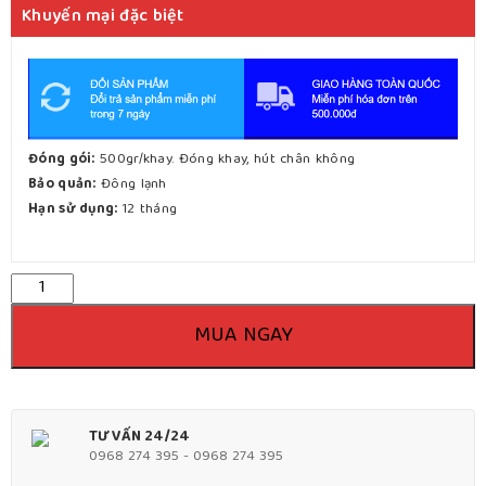
là:
tại
Khuyến mại đặc biệt
87.500 VNĐ.
là:
79.000 VNĐ.
Đóng gói:
500gr/khay. Đóng khay, hút chân không
Bảo quản:
Đông lạnh
Hạn sử dụng:
12 tháng
Số
lượng
MUA NGAY
TƯ VẤN 24/24
0968 274 395 - 0968 274 395