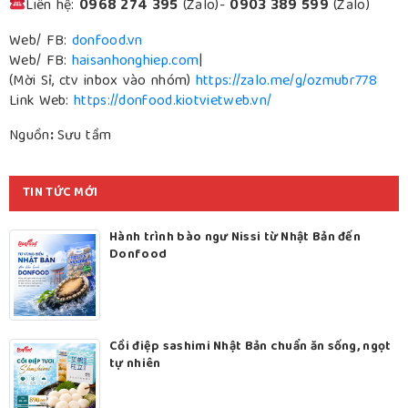
Liên hệ:
0968 274 395
(Zalo)-
0903 389 599
(Zalo)
Web/ FB:
donfood.vn
Web/ FB:
haisanhonghiep.com
|
(Mời Sỉ, ctv inbox vào nhóm)
https://zalo.me/g/ozmubr778
Link Web:
https://donfood.kiotvietweb.vn/
Nguồn
:
Sưu tầm
TIN TỨC MỚI
Hành trình bào ngư Nissi từ Nhật Bản đến
Donfood
Cồi điệp sashimi Nhật Bản chuẩn ăn sống, ngọt
tự nhiên