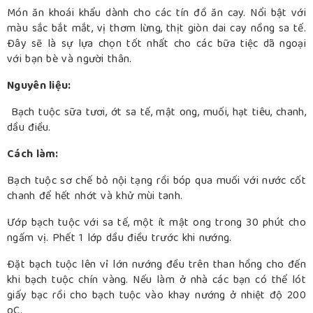
Món ăn khoái khẩu dành cho các tín đồ ăn cay. Nổi bật với
màu sắc bắt mắt, vị thơm lừng, thịt giòn dai cay nồng sa tế.
Đây sẽ là sự lựa chọn tốt nhất cho các bữa tiệc dã ngoại
với bạn bè và người thân.
Nguyên liệu:
Bạch tuộc sữa tươi, ớt sa tế, mật ong, muối, hạt tiêu, chanh,
dầu điều.
Cách làm:
Bạch tuộc sơ chế bỏ nội tạng rồi bóp qua muối với nước cốt
chanh để hết nhớt và khử mùi tanh.
Ướp bạch tuộc với sa tế, một ít mật ong trong 30 phút cho
ngấm vị. Phết 1 lớp dầu điều trước khi nướng.
Đặt bạch tuộc lên vỉ lớn nướng đều trên than hồng cho đến
khi bạch tuộc chín vàng. Nếu làm ở nhà các bạn có thể lót
giấy bạc rồi cho bạch tuộc vào khay nướng ở nhiệt độ 200
oC.